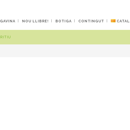
 GAVINA
NOU LLIBRE!
BOTIGA
CONTINGUT
CATAL
RITIU