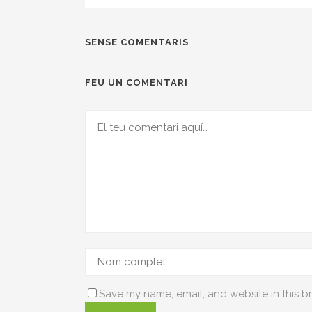
SENSE COMENTARIS
FEU UN COMENTARI
Save my name, email, and website in this b