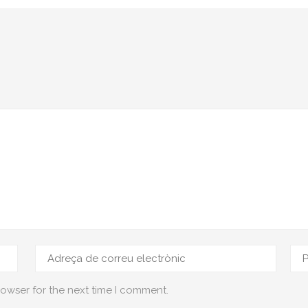
rowser for the next time I comment.