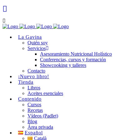
La Gavina
Quién soy
Servicios
Asesoramiento Nutricional Holístico
Conferencias, cursos y formación
Showcooking y talleres
Contacto
¡Nuevo libro!
Tienda
Libros
Aceites esenciales
Contenido
Cursos
Recetas
Vídeos (Padlet)
Blog
Área privada
Español
Català