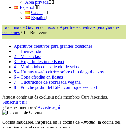
Área privada
Español
Català
Español
La Cuina de Gavina
/
Cursos
/
Aperitivos creativos para grandes
ocasiones
/
1 – Bienvenida
Aperitivos creativos para grandes ocasiones
1 – Bienvenida
2 – Masterclass
3 – Hojaldre festín de Bavet
4 – Mini blinis con salteado de setas
5 – Humus rosado cítrico sobre chip de garbanzos
6 – Copa afrodita en fiestas
7 – Cucuruchos de sobrasada vegana
8 – Ponche jardín del Edén con toque esencial
Aquest contingut és exclusiu pels membres Curs Aperitius.
Subscriu-t’hi!
¿Ya eres miembro?
Accede aquí
Cocina saludable, inspirada en la cocina de
Afrodita
, la cocina del
amor que ama el cuerpo y ama la vida.