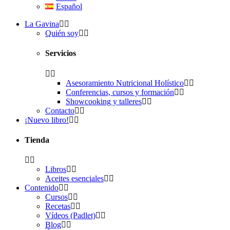
Español
La Gavina
Quién soy
Servicios
Asesoramiento Nutricional Holístico
Conferencias, cursos y formación
Showcooking y talleres
Contacto
¡Nuevo libro!
Tienda
Libros
Aceites esenciales
Contenido
Cursos
Recetas
Vídeos (Padlet)
Blog