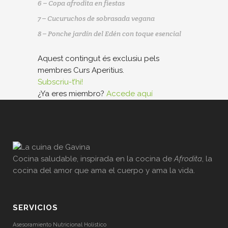
6 – Copa afrodita en fiestas
7 – Cucuruchos de sobrasada vegana
8 – Ponche jardín del Edén con toque esencial
Aquest contingut és exclusiu pels
membres Curs Aperitius.
Subscriu-t’hi!
¿Ya eres miembro?
Accede aquí
Cocina saludable, inspirada en la cocina de
Afrodita
, la
cocina del amor que ama el cuerpo y ama la vida.
SERVICIOS
Asesoramiento Nutricional Holístico