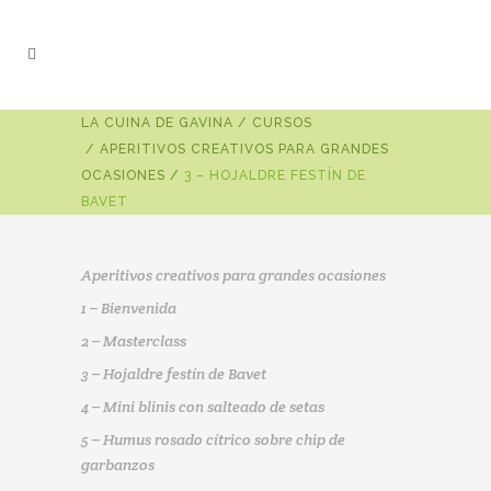
LA CUINA DE GAVINA
/
CURSOS
/
APERITIVOS CREATIVOS PARA GRANDES
OCASIONES
/
3 – HOJALDRE FESTÍN DE
BAVET
Aperitivos creativos para grandes ocasiones
1 – Bienvenida
2 – Masterclass
3 – Hojaldre festín de Bavet
4 – Mini blinis con salteado de setas
5 – Humus rosado cítrico sobre chip de
garbanzos