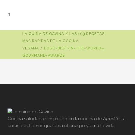
LA CUINA DE GAVINA
/
LAS 103 RECETAS
MÁS RÁPIDAS DE LA COCINA
VEGANA
/
LOGO-BEST-IN-THE-WORLD—
GOURMAND-AWARDS
Cocina saludable, inspirada en la cocina de
Afrodita
, la
cocina del amor que ama el cuerpo y ama la vida.