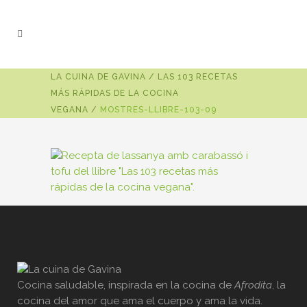
LA CUINA DE GAVINA
/
LAS 103 RECETAS
MÁS RÁPIDAS DE LA COCINA
VEGANA
/
MOSTRES-LLIBRE-103-09
Cocina saludable, inspirada en la cocina de
Afrodita
, la
cocina del amor que ama el cuerpo y ama la vida.