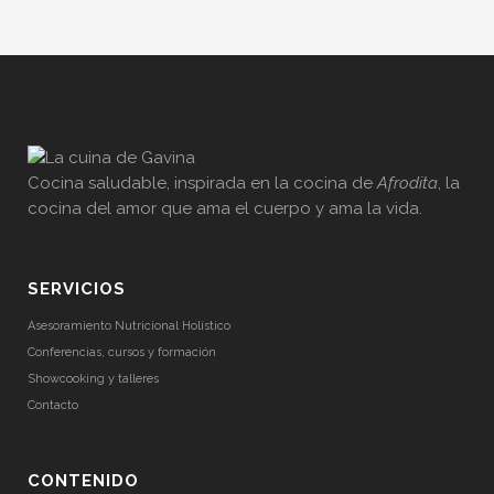
Cocina saludable, inspirada en la cocina de
Afrodita
, la
cocina del amor que ama el cuerpo y ama la vida.
SERVICIOS
Asesoramiento Nutricional Holístico
Conferencias, cursos y formación
Showcooking y talleres
Contacto
CONTENIDO