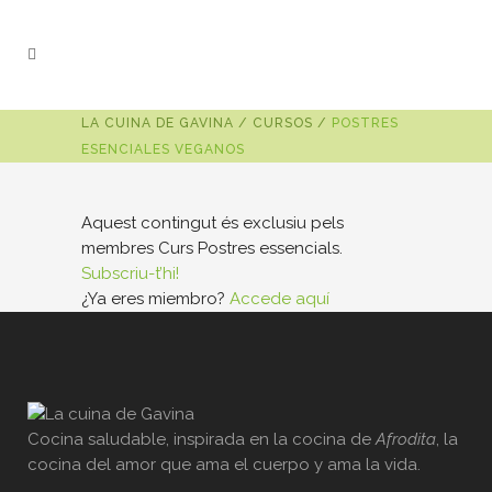
LA CUINA DE GAVINA
/
CURSOS
/
POSTRES
ESENCIALES VEGANOS
Aquest contingut és exclusiu pels
membres Curs Postres essencials.
Subscriu-t’hi!
¿Ya eres miembro?
Accede aquí
Cocina saludable, inspirada en la cocina de
Afrodita
, la
cocina del amor que ama el cuerpo y ama la vida.