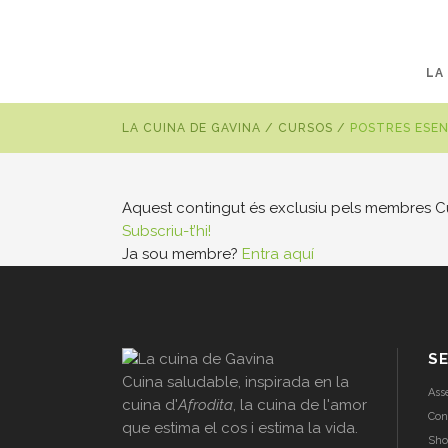
LA
LA CUINA DE GAVINA
/
CURSOS
/
POSTRES ESE
Aquest contingut és exclusiu pels membres Cu
Subscriu-t’hi!
Ja sou membre?
Entra aquí
SE
Cuina saludable, inspirada en la
Ass
cuina d'
Afrodita
, la cuina de l'amor
Con
que estima el cos i estima la vida.
Sho