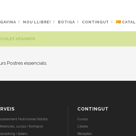
 GAVINA
NOU LLIBRE!
BOTIGA
CONTINGUT
CATAL
NCIALES VEGANOS
rs Postres essencials.
RVEIS
CONTINGUT
essorament Nutricional Holístic
Cursos
ferències, cursos i formació
Llibres
wcooking i tallers
Receptes