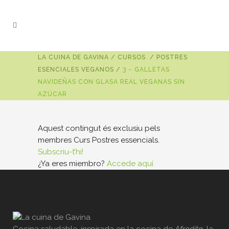
LA CUINA DE GAVINA
/
CURSOS
/
POSTRES
ESENCIALES VEGANOS
/
3 – GALLETAS
NAVIDEÑAS CON GLASA REAL VEGANAS SIN
AZÚCAR
Aquest contingut és exclusiu pels
membres Curs Postres essencials.
Subscriu-t’hi!
¿Ya eres miembro?
Accede aquí