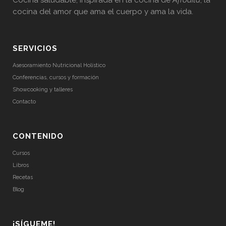
Cocina saludable, inspirada en la cocina de
Afrodita
, la
cocina del amor que ama el cuerpo y ama la vida.
SERVICIOS
Asesoramiento Nutricional Holístico
Conferencias, cursos y formación
Showcooking y talleres
Contacto
CONTENIDO
Cursos
Libros
Recetas
Blog
¡SÍGUEME!