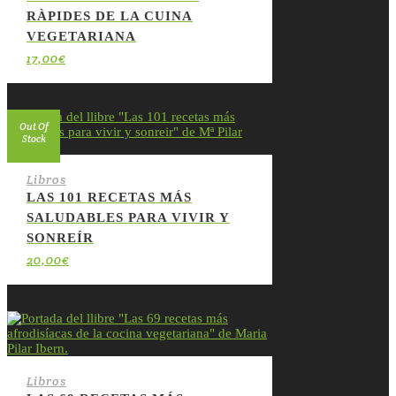
RÀPIDES DE LA CUINA
VEGETARIANA
17,00
€
Out Of
Stock
Libros
LAS 101 RECETAS MÁS
SALUDABLES PARA VIVIR Y
SONREÍR
20,00
€
Libros