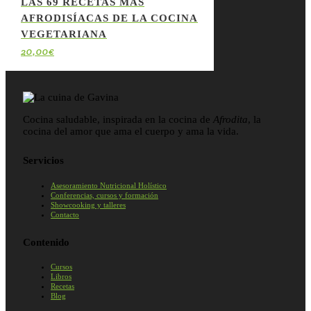
LAS 69 RECETAS MÁS
AFRODISÍACAS DE LA COCINA
VEGETARIANA
20,00
€
Cocina saludable, inspirada en la cocina de
Afrodita
, la
cocina del amor que ama el cuerpo y ama la vida.
Servicios
Asesoramiento Nutricional Holístico
Conferencias, cursos y formación
Showcooking y talleres
Contacto
Contenido
Cursos
Libros
Recetas
Blog