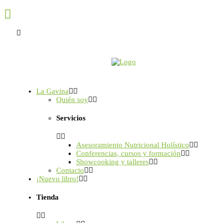
La Gavina
Quién soy
Servicios
Asesoramiento Nutricional Holístico
Conferencias, cursos y formación
Showcooking y talleres
Contacto
¡Nuevo libro!
Tienda