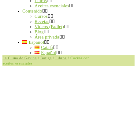
Libros
Aceites esenciales
Contenido
Cursos
Recetas
Vídeos (Padlet)
Blog
Área privada
Español
Català
Español
La Cuina de Gavina
/
Botiga
/
Libros
/
Cocina con
aceites esenciales