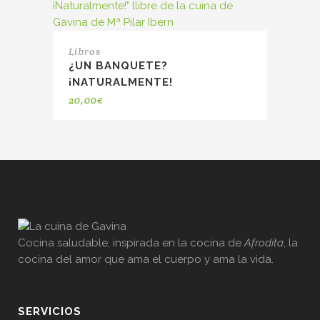
Libros
¿UN BANQUETE?
¡NATURALMENTE!
20,00
€
Cocina saludable, inspirada en la cocina de
Afrodita
, la
cocina del amor que ama el cuerpo y ama la vida.
SERVICIOS