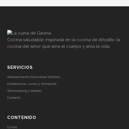
Cocina saludable, inspirada en la cocina de
Afrodita
, la
cocina del amor que ama el cuerpo y ama la vida.
SERVICIOS
Asesoramiento Nutricional Holístico
Conferencias, cursos y formación
Showcooking y talleres
Contacto
CONTENIDO
Cursos