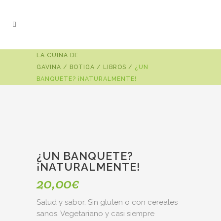
LA CUINA DE
GAVINA
/
BOTIGA
/
LIBROS
/
¿UN
BANQUETE? ¡NATURALMENTE!
¿UN BANQUETE?
¡NATURALMENTE!
20,00
€
Salud y sabor. Sin gluten o con cereales
sanos. Vegetariano y casi siempre