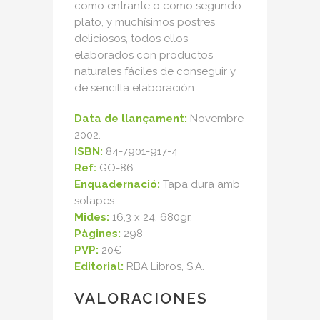
como entrante o como segundo
plato, y muchísimos postres
deliciosos, todos ellos
elaborados con productos
naturales fáciles de conseguir y
de sencilla elaboración.
Data de llançament:
Novembre
2002.
ISBN:
84-7901-917-4
Ref:
GO-86
Enquadernació:
Tapa dura amb
solapes
Mides:
16,3 x 24. 680gr.
Pàgines:
298
PVP:
20€
Editorial:
RBA Libros, S.A.
VALORACIONES