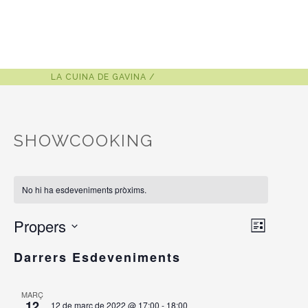
LA CUINA DE GAVINA
/
SHOWCOOKING
No hi ha esdeveniments pròxims.
Navegació
Propers
VIST
Llista
de
Selecciona
DE
visualitzac
Darrers Esdeveniments
una
Esdevenim
NAVE
data.
MARÇ
12
12 de març de 2022 @ 17:00
-
18:00