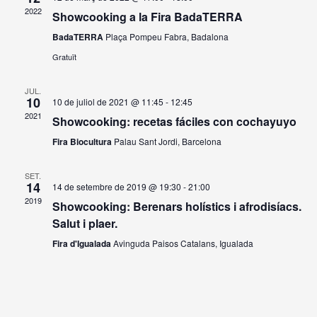
2022
Showcooking a la Fira BadaTERRA
BadaTERRA
Plaça Pompeu Fabra, Badalona
Gratuït
JUL.
10
10 de juliol de 2021 @ 11:45
-
12:45
2021
Showcooking: recetas fáciles con cochayuyo
Fira Biocultura
Palau Sant Jordi, Barcelona
SET.
14
14 de setembre de 2019 @ 19:30
-
21:00
2019
Showcooking: Berenars holístics i afrodisíacs.
Salut i plaer.
Fira d'Igualada
Avinguda Paisos Catalans, Igualada