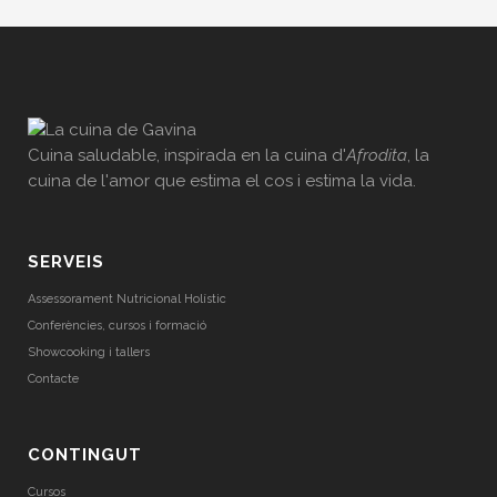
Cuina saludable, inspirada en la cuina d'
Afrodita
, la
cuina de l'amor que estima el cos i estima la vida.
SERVEIS
Assessorament Nutricional Holístic
Conferències, cursos i formació
Showcooking i tallers
Contacte
CONTINGUT
Cursos