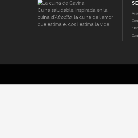
SE
Cuina saludable, inspirada en la
Ass
cuina d'
Afrodita
, la cuina de l'amor
Con
que estima el cos i estima la vida.
Sho
Con