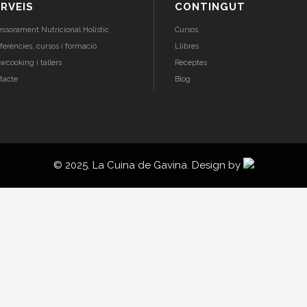
RVEIS
CONTINGUT
essorament Nutricional Holístic
Cursos
ferències, cursos i formació
Llibres
wcooking i tallers
Receptes
tacte
Blog
© 2025. La Cuina de Gavina. Design by