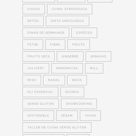
CIVADA
CUINA AFRODISÍACA
DETOX
DIETA ONCOLÒGICA
DINAR DE GERMANOR
ESPÈCIES
FETGE
FIBRA
FRUITA
FRUITS SECS
GINGEBRE
GOMASIO
JULIVERT
MENOPÀUSA
MILL
MISO
NADAL
NOUS
OLI ESSENCIAL
QUINOA
SENSE GLUTEN
SHOWCOOKING
SOSTENIBLE
SÈSAM
TAHIN
TALLER DE CUINA SENSE GLUTEN