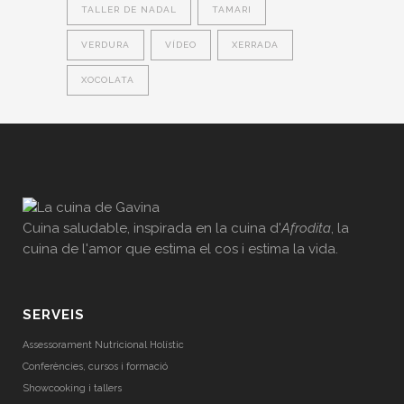
TALLER DE NADAL
TAMARI
VERDURA
VÍDEO
XERRADA
XOCOLATA
Cuina saludable, inspirada en la cuina d'
Afrodita
, la
cuina de l'amor que estima el cos i estima la vida.
SERVEIS
Assessorament Nutricional Holístic
Conferències, cursos i formació
Showcooking i tallers