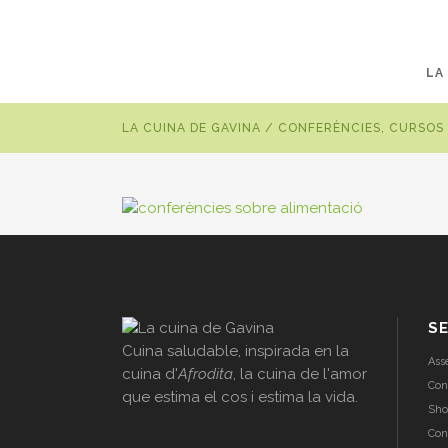
LA
LA CUINA DE GAVINA
/
CONFERÈNCIES, CURSOS 
SE
Cuina saludable, inspirada en la
Ass
cuina d'
Afrodita
, la cuina de l'amor
Con
que estima el cos i estima la vida.
Sho
Con