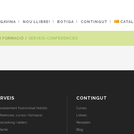
 GAVINA
NOU LLIBRE!
BOTIGA
CONTINGUT
CATAL
I FORMACIÓ
/
SERVEIS-CONFERENCIES
RVEIS
CONTINGUT
essorament Nutricional Holístic
Cursos
ferències, cursos i formació
Llibres
wcooking i tallers
Receptes
tacte
Blog