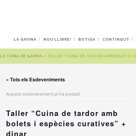
LA GAVINA
NOU LLIBRE!
BOTIGA
CONTINGUT
LA CUINA DE GAVINA
/
TALLER “CUINA DE TARDOR AMB BOLETS I E
« Tots els Esdeveniments
Aquest esdeveniment ja ha passat.
Taller “Cuina de tardor amb
bolets i espècies curatives” +
dinar