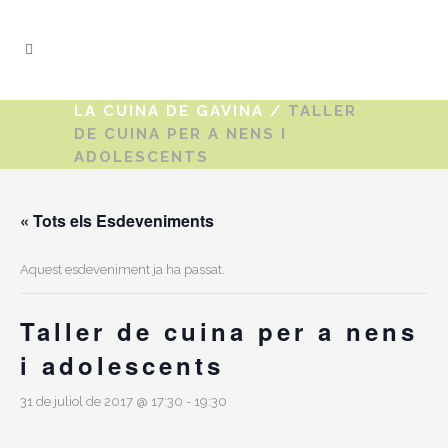
LA CUINA DE GAVINA
/
TALLER
DE CUINA PER A NENS I
ADOLESCENTS
« Tots els Esdeveniments
Aquest esdeveniment ja ha passat.
Taller de cuina per a nens
i adolescents
31 de juliol de 2017 @ 17:30
-
19:30