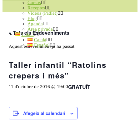
Cursos
Receptes
Vídeos (Padlet)
Blog
Agenda
Àrea privada
« Tots els Esdeveniments
Català
Català
Español
Aquest esdeveniment ja ha passat.
Taller infantil “Ratolins
crepers i més”
GRATUÏT
11 d'octubre de 2016 @ 19:00
Afegeix al calendari