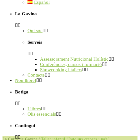
Español
La Gavina
Qui sóc
Serveis
Assessorament Nutricional Holístic
Conferències, cursos i formació
Showcooking i tallers
Contacte
Nou llibre!
Botiga
Llibres
Olis essencials
Contingut
La Cuina de Gavina
/
Taller infantil “Ratolins crepers i més”