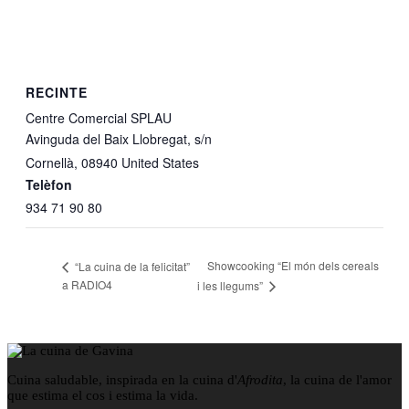
RECINTE
Centre Comercial SPLAU
Avinguda del Baix Llobregat, s/n
Cornellà
,
08940
United States
Telèfon
934 71 90 80
Showcooking “El món dels cereals
“La cuina de la felicitat”
a RADIO4
i les llegums”
Cuina saludable, inspirada en la cuina d'
Afrodita
, la cuina de l'amor
que estima el cos i estima la vida.