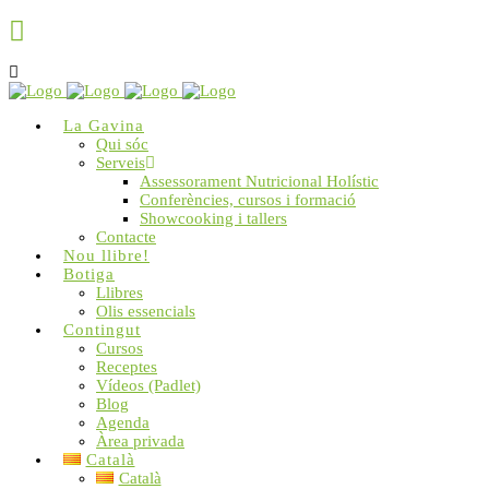
La Gavina
Qui sóc
Serveis
Assessorament Nutricional Holístic
Conferències, cursos i formació
Showcooking i tallers
Contacte
Nou llibre!
Botiga
Llibres
Olis essencials
Contingut
Cursos
Receptes
Vídeos (Padlet)
Blog
Agenda
Àrea privada
Català
Català