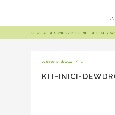
LA
LA CUINA DE GAVINA
/
KIT D'INICI DE LUXE YO
22 de gener de 2021
a
KIT-INICI-DEWD