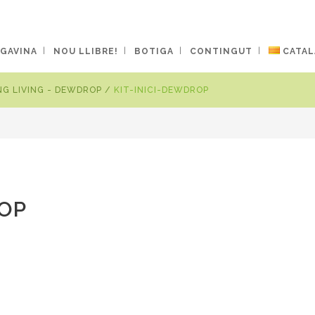
 GAVINA
NOU LLIBRE!
BOTIGA
CONTINGUT
CATAL
UNG LIVING - DEWDROP
/
KIT-INICI-DEWDROP
ROP