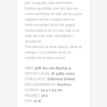
per a aquells que enfronten
l’estrès quotidià i per als que es
volen endinsar en l’art de la cuina
vegana sense complicacions.
Amb receptes fàcils de seguir,
cada pàgina és un pas cap a un
estil de vida més saludable i
equilibrat.
Transforma la teva relació amb el
menjar i converteix-te en el
mestre de la teva cuina!
ISBN:
978-84-09-69305-4
DIPÒSIT LEGAL:
B 3365-2025
PUBLICACIÓ:
Editorial Dofins
ENCUADERNACIÓ:
Rústica
FORMAT:
15,3 x 23 cm
PÀGINES:
302
PVP:
22 €