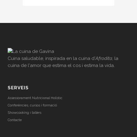
Cuina saludable, inspirada en la cuina d'
Afrodita
, la
cuina de l'amor que estima el cos i estima la vida.
SERVEIS
Assessorament Nutricional Holístic
Conferències, cursos i formació
Showcooking i tallers
Contacte