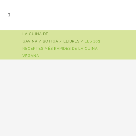
LA CUINA DE
GAVINA
/
BOTIGA
/
LLIBRES
/
LES 103
RECEPTES MÉS RÀPIDES DE LA CUINA
VEGANA