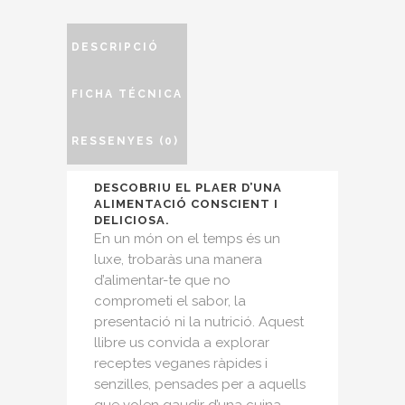
DESCRIPCIÓ
FICHA TÉCNICA
RESSENYES (0)
DESCOBRIU EL PLAER D’UNA
ALIMENTACIÓ CONSCIENT I
DELICIOSA.
En un món on el temps és un
luxe, trobaràs una manera
d’alimentar-te que no
comprometi el sabor, la
presentació ni la nutrició. Aquest
llibre us convida a explorar
receptes veganes ràpides i
senzilles, pensades per a aquells
que volen gaudir d’una cuina