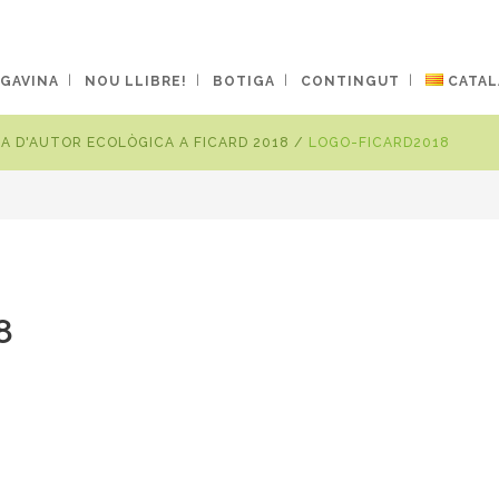
 GAVINA
NOU LLIBRE!
BOTIGA
CONTINGUT
CATAL
A D'AUTOR ECOLÒGICA A FICARD 2018
/
LOGO-FICARD2018
8