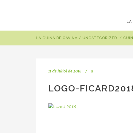
LA
LA CUINA DE GAVINA
/
UNCATEGORIZED
/
CUIN
11 de juliol de 2018
a
LOGO-FICARD201