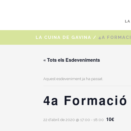
LA
LA CUINA DE GAVINA
/
4A FORMAC
« Tots els Esdeveniments
Aquest esdeveniment ja ha passat.
4a Formació
10€
22 d'abril de 2020 @ 17:00
-
18:00