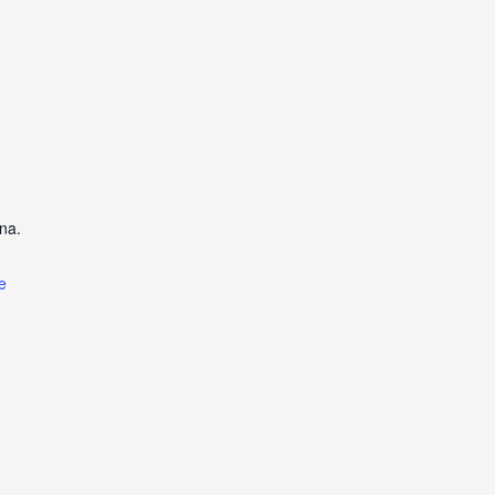
na.
e