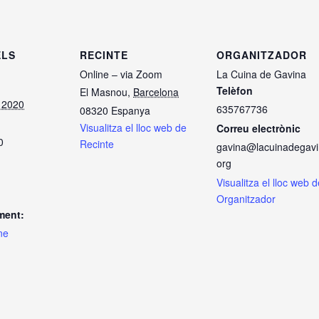
ELS
RECINTE
ORGANITZADOR
Online – via Zoom
La Cuina de Gavina
Telèfon
El Masnou
,
Barcelona
e 2020
635767736
08320
Espanya
Visualitza el lloc web de
Correu electrònic
0
Recinte
gavina@lacuinadegavi
org
Visualitza el lloc web d
Organitzador
ment:
ne