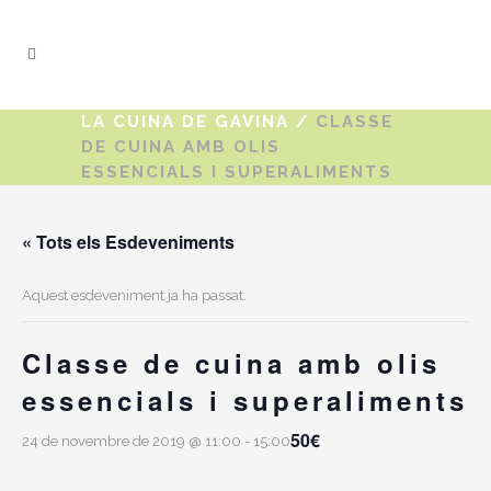
LA CUINA DE GAVINA
/
CLASSE
DE CUINA AMB OLIS
ESSENCIALS I SUPERALIMENTS
« Tots els Esdeveniments
Aquest esdeveniment ja ha passat.
Classe de cuina amb olis
essencials i superaliments
50€
24 de novembre de 2019 @ 11:00
-
15:00