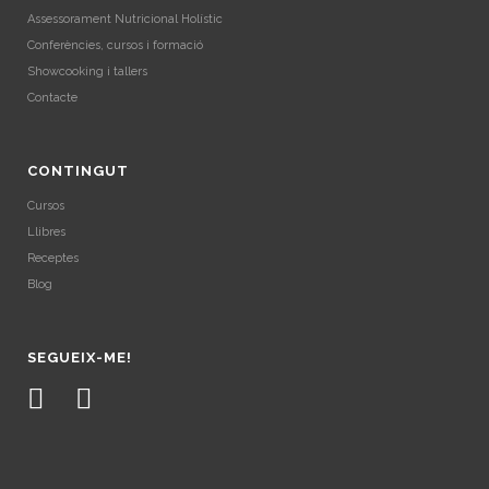
Assessorament Nutricional Holístic
Conferències, cursos i formació
Showcooking i tallers
Contacte
CONTINGUT
Cursos
Llibres
Receptes
Blog
SEGUEIX-ME!