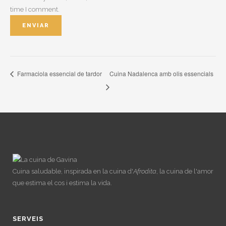
time I comment.
Cuina Nadalenca amb olis essencials
Farmaciola essencial de tardor
Cuina saludable, inspirada en la cuina d'
Afrodita
, la cuina de l'amor
que estima el cos i estima la vida.
SERVEIS