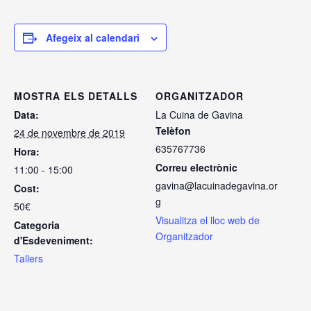
Afegeix al calendari
MOSTRA ELS DETALLS
ORGANITZADOR
Data:
La Cuina de Gavina
Telèfon
24 de novembre de 2019
635767736
Hora:
Correu electrònic
11:00 - 15:00
gavina@lacuinadegavina.or
Cost:
g
50€
Visualitza el lloc web de
Categoria
Organitzador
d'Esdeveniment:
Tallers