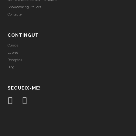
Showcooking i tallers
Contacte
CONTINGUT
Cursos
Llibres
Receptes
Blog
SEGUEIX-ME!