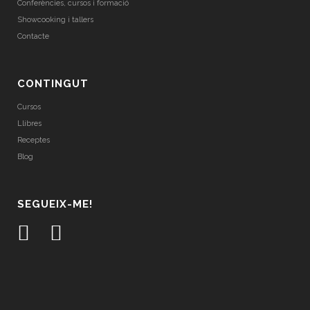
Conferències, cursos i formació
Showcooking i tallers
Contacte
CONTINGUT
Cursos
Llibres
Receptes
Blog
SEGUEIX-ME!