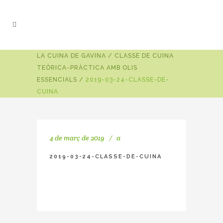
LA CUINA DE GAVINA
/
CLASSE DE CUINA
TEÒRICA-PRÀCTICA AMB OLIS
ESSENCIALS
/
2019-03-24-CLASSE-DE-
CUINA
4 de març de 2019
a
2019-03-24-CLASSE-DE-CUINA