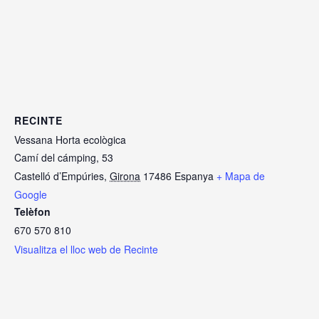
RECINTE
Vessana Horta ecològica
Camí del cámping, 53
Castelló d’Empúries
,
Girona
17486
Espanya
+ Mapa de
Google
Telèfon
670 570 810
Visualitza el lloc web de Recinte