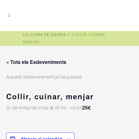
LA CUINA DE GAVINA
/
COLLIR, CUINAR,
MENJAR
« Tots els Esdeveniments
Aquest esdeveniment ja ha passat.
Collir, cuinar, menjar
25€
31 de maig de 2019 @ 16:00
-
19:00
Afegeix al calendari