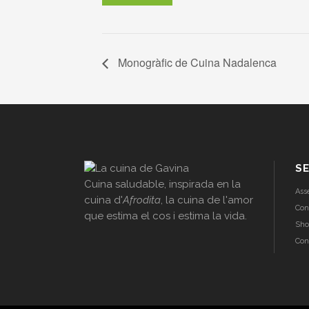
Monogràfic de Cuina Nadalenca
SE
Cuina saludable, inspirada en la
Ass
cuina d'
Afrodita
, la cuina de l'amor
Con
que estima el cos i estima la vida.
Sho
Con