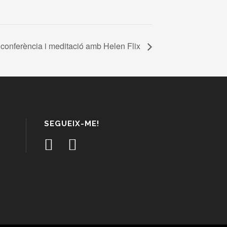
r, conferència i meditació amb Helen Flix
SEGUEIX-ME!