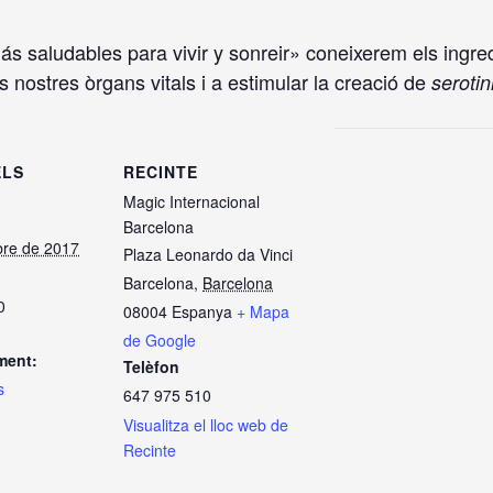
más saludables para vivir y sonreir» coneixerem els ingre
s nostres òrgans vitals i a estimular la creació de
serotin
ELS
RECINTE
Magic Internacional
Barcelona
re de 2017
Plaza Leonardo da Vinci
Barcelona
,
Barcelona
0
08004
Espanya
+ Mapa
de Google
ment:
Telèfon
s
647 975 510
Visualitza el lloc web de
Recinte