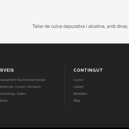
Taller de cuina depurativa i alcalina, amb dina
RVEIS
CONTINGUT
essorament Nutricional Holístic
Cursos
ferències, cursos i formació
Llibres
wcooking i tallers
Receptes
tacte
Blog