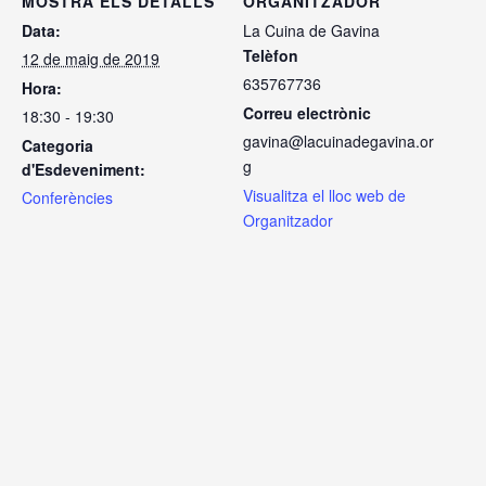
MOSTRA ELS DETALLS
ORGANITZADOR
Data:
La Cuina de Gavina
Telèfon
12 de maig de 2019
635767736
Hora:
Correu electrònic
18:30 - 19:30
gavina@lacuinadegavina.or
Categoria
g
d'Esdeveniment:
Visualitza el lloc web de
Conferències
Organitzador