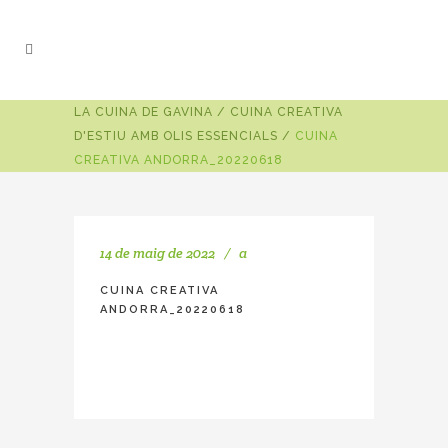
LA CUINA DE GAVINA
/
CUINA CREATIVA
D'ESTIU AMB OLIS ESSENCIALS
/
CUINA
CREATIVA ANDORRA_20220618
14 de maig de 2022
a
CUINA CREATIVA
ANDORRA_20220618