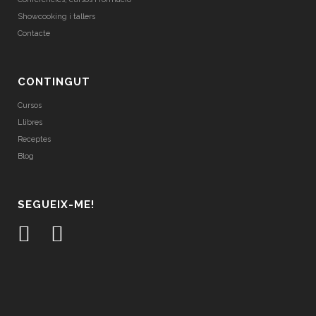
Showcooking i tallers
Contacte
CONTINGUT
Cursos
Llibres
Receptes
Blog
SEGUEIX-ME!