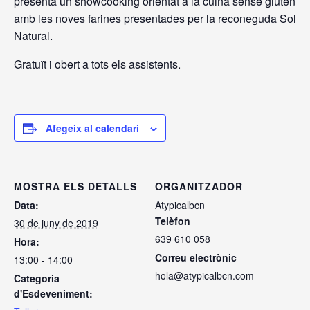
presenta un showcooking orientat a la cuina sense gluten
amb les noves farines presentades per la reconeguda Sol
Natural.
Gratuït i obert a tots els assistents.
Afegeix al calendari
MOSTRA ELS DETALLS
ORGANITZADOR
Data:
Atypicalbcn
Telèfon
30 de juny de 2019
639 610 058
Hora:
Correu electrònic
13:00 - 14:00
hola@atypicalbcn.com
Categoria
d'Esdeveniment: