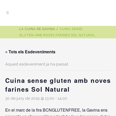
LA CUINA DE GAVINA
/
CUINA SENSE
GLUTEN AMB NOVES FARINES SOL NATURAL
« Tots els Esdeveniments
Aquest esdeveniment ja ha passat.
Cuina sense gluten amb noves
farines Sol Natural
30 de juny de 2019 @ 13:00
-
14:00
En el marc de la fira BCNGLUTENFREE, la Gavina ens