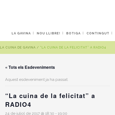
LA GAVINA
NOU LLIBRE!
BOTIGA
CONTINGUT
LA CUINA DE GAVINA
/
“LA CUINA DE LA FELICITAT” A RADIO4
« Tots els Esdeveniments
Aquest esdeveniment ja ha passat.
“La cuina de la felicitat” a
RADIO4
24 de juliol de 2017 @ 18:30
-
19:00