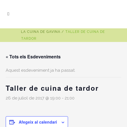
LA CUINA DE GAVINA
/
TALLER DE CUINA DE
TARDOR
« Tots els Esdeveniments
Aquest esdeveniment ja ha passat.
Taller de cuina de tardor
26 de juliol de 2017 @ 19:00
-
21:00
Afegeix al calendari