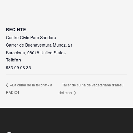
RECINTE
Centre Cívic Parc Sandaru
Carrer de Buenaventura Muñoz, 21
Barcelona
,
08018
United States
Telèfon
933 09 06 35
Taller de cuina de vegetariana d’arreu
«La cuina de la felicitat» a
RADIO4
del món