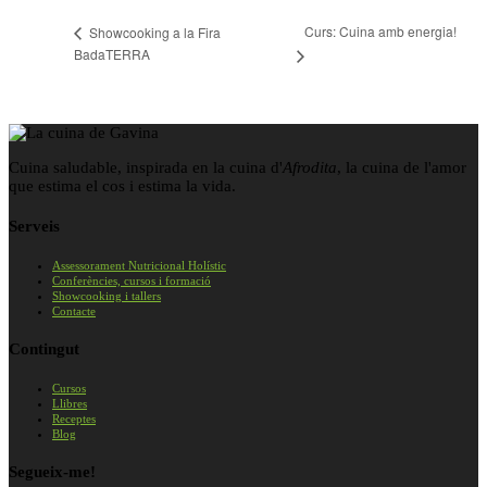
Curs: Cuina amb energia!
Showcooking a la Fira
BadaTERRA
Cuina saludable, inspirada en la cuina d'
Afrodita
, la cuina de l'amor
que estima el cos i estima la vida.
Serveis
Assessorament Nutricional Holístic
Conferències, cursos i formació
Showcooking i tallers
Contacte
Contingut
Cursos
Llibres
Receptes
Blog
Segueix-me!