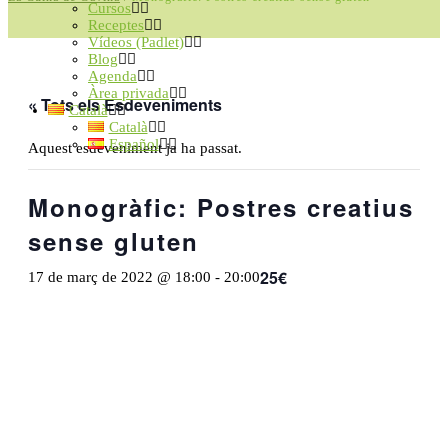
Cursos
Receptes
Vídeos (Padlet)
Blog
Agenda
Àrea privada
« Tots els Esdeveniments
Català
Català
Español
Aquest esdeveniment ja ha passat.
Monogràfic: Postres creatius
sense gluten
25€
17 de març de 2022 @ 18:00
-
20:00