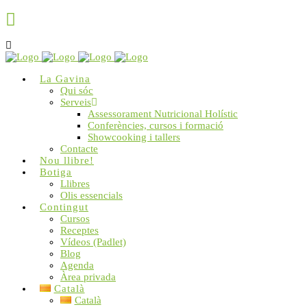
La Gavina
Qui sóc
Serveis
Assessorament Nutricional Holístic
Conferències, cursos i formació
Showcooking i tallers
Contacte
Nou llibre!
Botiga
Llibres
Olis essencials
Contingut
Cursos
Receptes
Vídeos (Padlet)
Blog
Agenda
Àrea privada
Català
Català