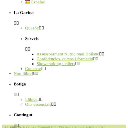
Español
La Gavina
Qui sóc
Serveis
Assessorament Nutricional Holístic
Conferències, cursos i formació
Showcooking i tallers
Contacte
Nou llibre!
Botiga
Llibres
Olis essencials
Contingut
La Cuina de Gavina
/
Monogràfic: Postres creatius sense gluten