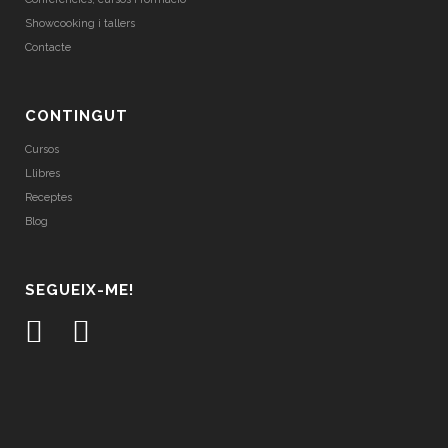
Showcooking i tallers
Contacte
CONTINGUT
Cursos
Llibres
Receptes
Blog
SEGUEIX-ME!