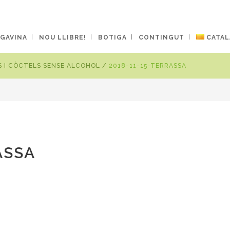
 GAVINA
NOU LLIBRE!
BOTIGA
CONTINGUT
CATAL
 I CÒCTELS SENSE ALCOHOL
/
2018-11-15-TERRASSA
ASSA