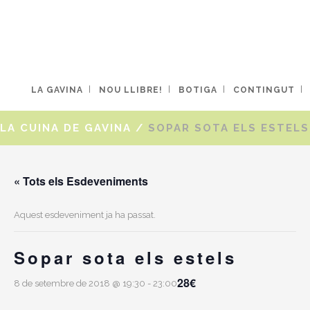
LA GAVINA
NOU LLIBRE!
BOTIGA
CONTINGUT
LA CUINA DE GAVINA
/
SOPAR SOTA ELS ESTELS
« Tots els Esdeveniments
Aquest esdeveniment ja ha passat.
Sopar sota els estels
28€
8 de setembre de 2018 @ 19:30
-
23:00