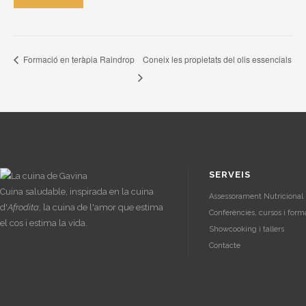
Coneix les propietats del olis essencials
Formació en teràpia Raindrop
SERVEIS
Cuina saludable, inspirada en la cuina
Assessorament Nutricional 
d'
Afrodita
, la cuina de l'amor que estima
Conferències, cursos i form
el cos i estima la vida.
Showcooking i tallers
Contacte