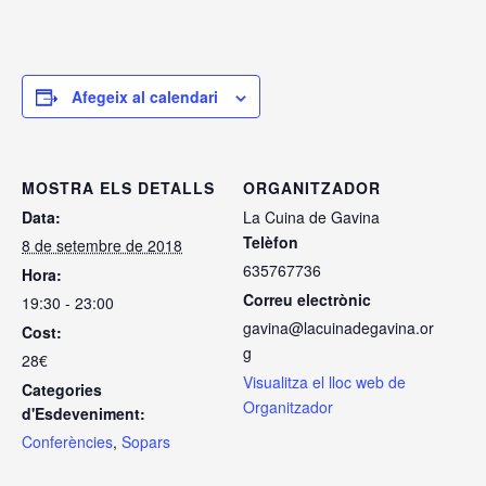
Afegeix al calendari
MOSTRA ELS DETALLS
ORGANITZADOR
Data:
La Cuina de Gavina
Telèfon
8 de setembre de 2018
635767736
Hora:
Correu electrònic
19:30 - 23:00
gavina@lacuinadegavina.or
Cost:
g
28€
Visualitza el lloc web de
Categories
Organitzador
d'Esdeveniment:
Conferències
,
Sopars