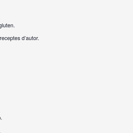
gluten.
receptes d’autor.
a,
s
,