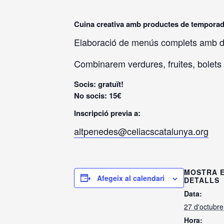
Cuina creativa amb productes de temporada 
Elaboració de menús complets amb dif
Combinarem verdures, fruites, bolets 
Socis: gratuït!
No socis: 15€
Inscripció previa a:
altpenedes@celiacscatalunya.org
MOSTRA 
Afegeix al calendari
DETALLS
Data:
27 d'octubr
Hora: