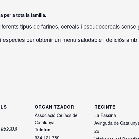
per a tota la família.
erents tipus de farines, cereals i pseudocereals sense 
i espècies per obtenir un menú saludable i deliciós amb 
ELS
ORGANITZADOR
RECINTE
Associació Celíacs de
La Fassina
Catalunya
Avinguda de Cataluny
e de 2018
Telèfon
22
934 121 789
Vilafranca del Penedè