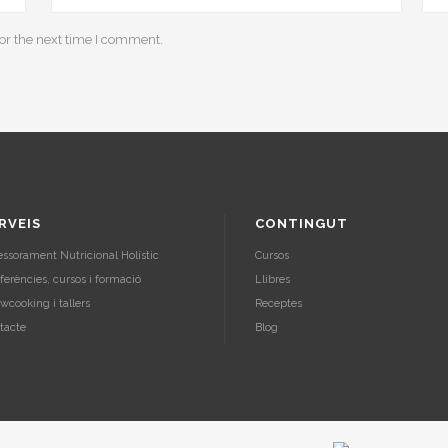
or the next time I comment.
RVEIS
CONTINGUT
essorament Nutricional Holístic
Cursos
ferències, cursos i formació
Llibres
wcooking i tallers
Receptes
tacte
Blog