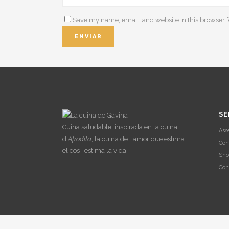
Save my name, email, and website in this browser f
SE
Cuina saludable, inspirada en la cuina
Ass
d'
Afrodita
, la cuina de l'amor que estima
Con
el cos i estima la vida.
Sho
Con