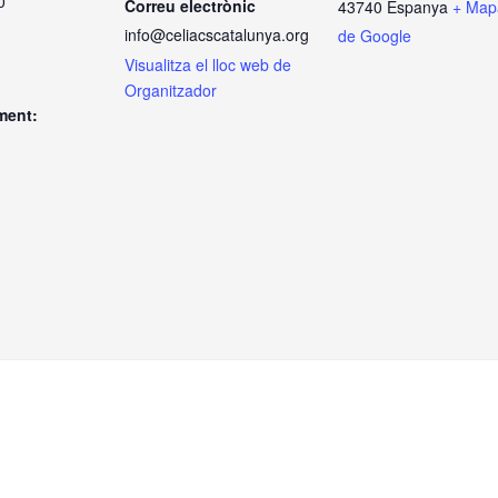
0
Correu electrònic
43740
Espanya
+ Map
info@celiacscatalunya.org
de Google
Visualitza el lloc web de
Organitzador
ment: