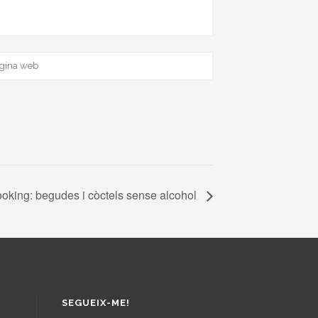
king: begudes i còctels sense alcohol
SEGUEIX-ME!