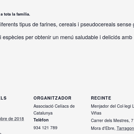
 tota la família.
erents tipus de farines, cereals i pseudocereals sense 
i espècies per obtenir un menú saludable i deliciós amb 
ELS
ORGANITZADOR
RECINTE
Associació Celíacs de
Menjador del Col·legi L
Catalunya
Viñas
bre de 2018
Telèfon
Carrer dels Mestres, 7
934 121 789
Mora d'Ebre
,
Tarrago