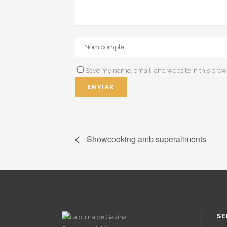
Save my name, email, and website in this brow
Showcooking amb superaliments
SE