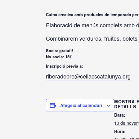
Cuina creativa amb productes de temporada per a
Elaboració de menús complets amb dif
Combinarem verdures, fruites, bolets 
Socis: gratuït!
No socis: 15€
Inscripció previa a:
riberadebre@celiacscatalunya.org
MOSTRA 
Afegeix al calendari
DETALLS
Data:
10 de novem
Hora: