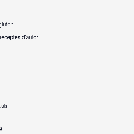
gluten.
receptes d’autor.
luís
na