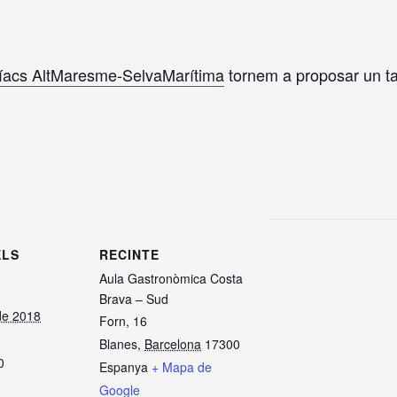
íacs AltMaresme-SelvaMarítima
tornem a proposar un tall
ELS
RECINTE
Aula Gastronòmica Costa
Brava – Sud
de 2018
Forn, 16
Blanes
,
Barcelona
17300
0
Espanya
+ Mapa de
Google