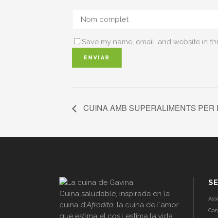
Save my name, email, and website in thi
CUINA AMB SUPERALIMENTS PER 
SE
Cuina saludable, inspirada en la
Ass
cuina d'
Afrodita
, la cuina de l'amor
Con
que estima el cos i estima la vida.