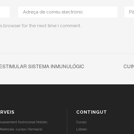
s browser for the next time I comment.
ESTIMULAR SISTEMA INMUNULÓGIC
CUI
RVEIS
CONTINGUT
essorament Nutricional Holístic
Cursos
ferències, cursos i formació
Llibres