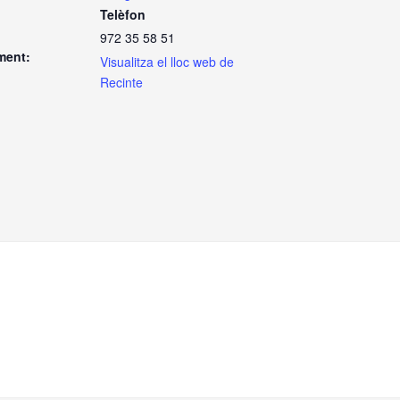
Telèfon
972 35 58 51
ment:
Visualitza el lloc web de
Recinte