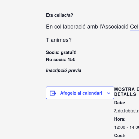
Ets celiac/a?
En col·laboració amb l’Associació
Cel
T’animes?
Socis: gratuït!
No socis: 15€
Inscripció previa
MOSTRA 
Afegeix al calendari
DETALLS
Data:
3 de febrer 
Hora:
12:00 - 14:0
Cost: