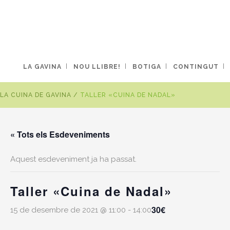
LA GAVINA
NOU LLIBRE!
BOTIGA
CONTINGUT
LA CUINA DE GAVINA
/
TALLER «CUINA DE NADAL»
« Tots els Esdeveniments
Aquest esdeveniment ja ha passat.
Taller «Cuina de Nadal»
30€
15 de desembre de 2021 @ 11:00
-
14:00