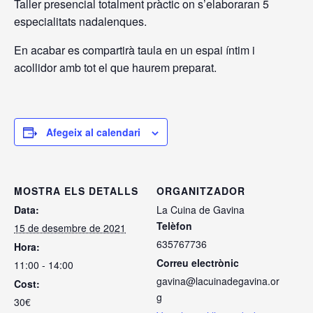
Taller presencial totalment pràctic on s’elaboraran 5
especialitats nadalenques.
En acabar es compartirà taula en un espai íntim i
acollidor amb tot el que haurem preparat.
Afegeix al calendari
MOSTRA ELS DETALLS
ORGANITZADOR
Data:
La Cuina de Gavina
Telèfon
15 de desembre de 2021
635767736
Hora:
Correu electrònic
11:00 - 14:00
gavina@lacuinadegavina.or
Cost:
g
30€