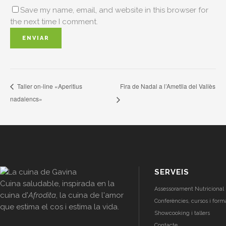
Save my name, email, and website in this browser for
the next time I comment.
Fira de Nadal a l’Ametlla del Vallès
Taller on-line «Aperitius
nadalencs»
SERVEIS
Cuina saludable, inspirada en la
Assessorament Nutricional 
cuina d'
Afrodita
, la cuina de l'amor
Conferències, cursos i form
que estima el cos i estima la vida.
Showcooking i tallers
Contacte