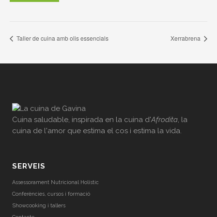
Taller de cuina amb olis essencials
Xerrabrena
Cuina saludable, inspirada en la cuina d'
Afrodita
, la
cuina de l'amor que estima el cos i estima la vida.
SERVEIS
Assessorament Nutricional Holístic
Conferències, cursos i formació
Showcooking i tallers