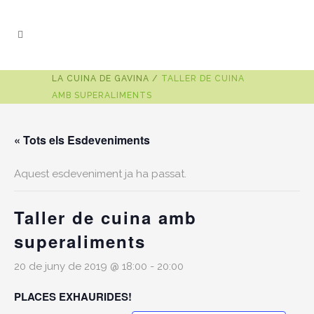
LA CUINA DE GAVINA
/
TALLER DE CUINA
AMB SUPERALIMENTS
« Tots els Esdeveniments
Aquest esdeveniment ja ha passat.
Taller de cuina amb
superaliments
20 de juny de 2019 @ 18:00
-
20:00
PLACES EXHAURIDES!