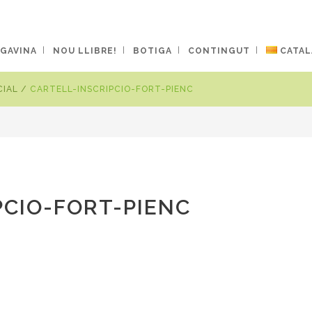
 GAVINA
NOU LLIBRE!
BOTIGA
CONTINGUT
CATAL
CIAL
/
CARTELL-INSCRIPCIO-FORT-PIENC
PCIO-FORT-PIENC