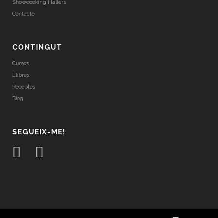
Showcooking i tallers
Contacte
CONTINGUT
Cursos
Llibres
Receptes
Blog
SEGUEIX-ME!