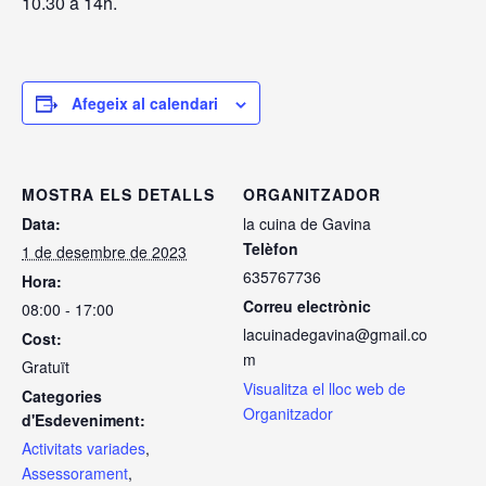
Afegeix al calendari
MOSTRA ELS DETALLS
ORGANITZADOR
Data:
la cuina de Gavina
Telèfon
1 de desembre de 2023
635767736
Hora:
Correu electrònic
08:00 - 17:00
lacuinadegavina@gmail.co
Cost:
m
Gratuït
Visualitza el lloc web de
Categories
Organitzador
d'Esdeveniment:
Activitats variades
,
Assessorament
,