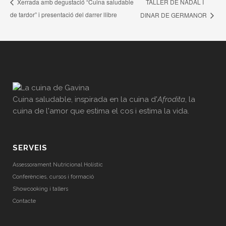
TALLER DE NADAL I
Xerrada amb degustació “Cuina saludable
de tardor” i presentació del darrer llibre
DINAR DE GERMANOR
Cuina saludable, inspirada en la cuina d'
Afrodita
, la
cuina de l'amor que estima el cos i estima la vida.
SERVEIS
Assessorament Nutricional Holístic
Conferències, cursos i formació
Showcooking i tallers
Contacte