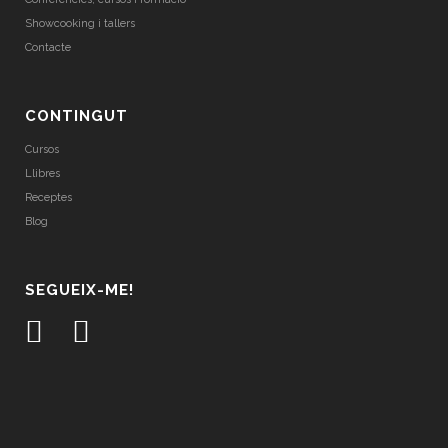
Showcooking i tallers
Contacte
CONTINGUT
Cursos
Llibres
Receptes
Blog
SEGUEIX-ME!