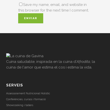
Save my name, email, and website in
this browser for the next time I comment.
Cuina saludable, inspirada en la cuina d'
Afrodita
, la
cuina de l'amor que estima el cos i estima la vida.
SERVEIS
Assessorament Nutricional Holístic
Conferències, cursos i formació
Showcooking i tallers