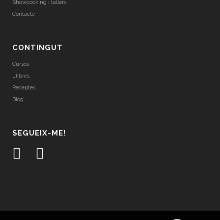
Showcooking i tallers
Contacte
CONTINGUT
Cursos
Llibres
Receptes
Blog
SEGUEIX-ME!