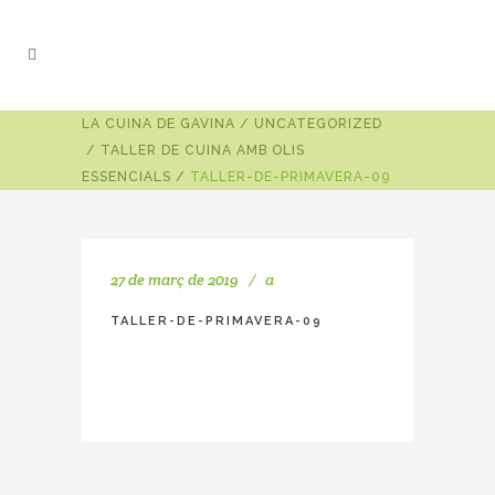
LA CUINA DE GAVINA
/
UNCATEGORIZED
/
TALLER DE CUINA AMB OLIS
ESSENCIALS
/
TALLER-DE-PRIMAVERA-09
27 de març de 2019
a
TALLER-DE-PRIMAVERA-09