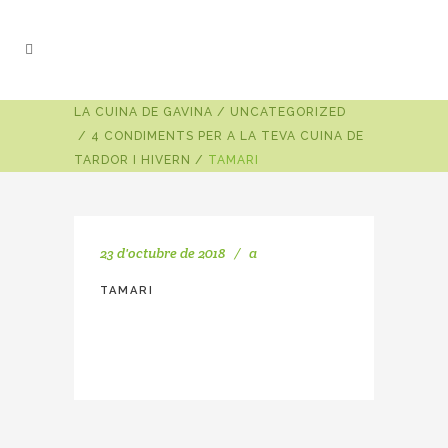
LA CUINA DE GAVINA
/
UNCATEGORIZED
/
4 CONDIMENTS PER A LA TEVA CUINA DE
TARDOR I HIVERN
/
TAMARI
23 d'octubre de 2018
a
TAMARI