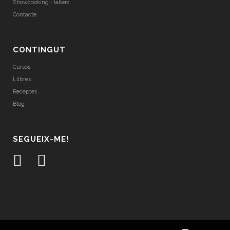
Showcooking i tallers
Contacte
CONTINGUT
Cursos
Llibres
Receptes
Blog
SEGUEIX-ME!